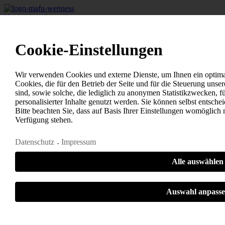
Navigation überspringen
Karriere
Fach- und Führungskräfte
Cookie-Einstellungen
+
-
Mitunternehmer werden
+
-
Wir verwenden Cookies und externe Dienste, um Ihnen ein optima
+
-
Cookies, die für den Betrieb der Seite und für die Steuerung un
Ausbildung
sind, sowie solche, die lediglich zu anonymen Statistikzwecken, 
+
-
personalisierter Inhalte genutzt werden. Sie können selbst entsch
Über uns
Bitte beachten Sie, dass auf Basis Ihrer Einstellungen womöglich n
+
-
Verfügung stehen.
Kontakt
Ansprechpartner
Datenschutz
Impressum
+
-
Impressum
+
-
Alle auswählen
Datenschutz
+
-
+
-
Auswahl anpass
Notwendig
Statistiken
Sonstige