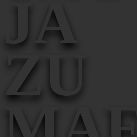
JA
ZU
MA