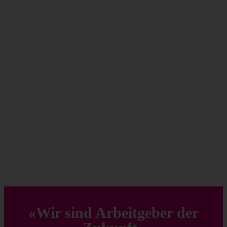
für Effizienzsteigerungen in
der Produktion unserer
Kunden.
Dafür suchen wir Talente
und Teamplayer, die unsere
Ziele und Werte teilen und
an der intelligenten und
digitalen Produktion der
Zukunft mitarbeiten wollen.
«Wir sind Arbeitgeber der