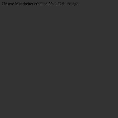
Unsere Mitarbeiter erhalten 30+1 Urlaubstage.
«Wir sind
Arbeitgeber
der Zukunft»
Das sagen zumindest die
jungen Kolleginnen und
Kollegen, die in unseren
Teams arbeiten- und jetzt
bestätigt das auch das
"Deutsche
Innovationsinstitut für
Nachhaltigkeit und
Digitalisierung". Nach einer