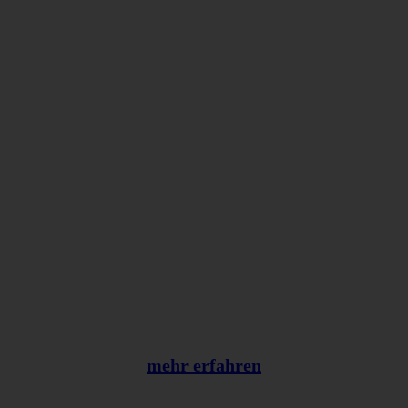
In 6 Stufen vom Mitarbeiter zum
Mitunternehmer:
Unser Mitarbeiter
Wertschätzungsmodell
mehr erfahren