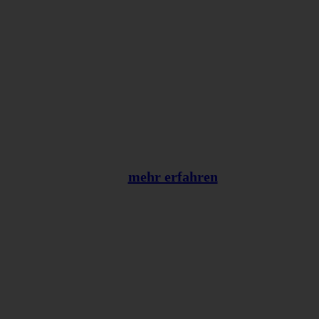
Mitarbeiter zum
Mitunternehmer:
Unser Mitarbeiter
Wertschätzungsmodell
mehr erfahren