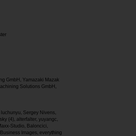
Sonstige
Anzeige einer Anfahrtskarte.
Diese Cookies werden von YouTube, aufg
Sonstige
Videos, gesetzt. Sie werden von dem Ser
Präferenzen zu speichern und das Nutzerve
ter
Jung GmbH, Yamazaki Mazak
achining Solutions GmbH,
 luchunyu, Sergey Nivens,
 (4), alterfalter, yuyangc,
axx-Studio, Baloncici,
Business Images, everything