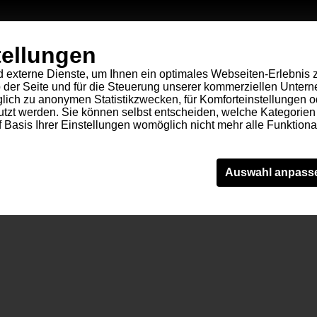
tellungen
externe Dienste, um Ihnen ein optimales Webseiten-Erlebnis z
eb der Seite und für die Steuerung unserer kommerziellen Unte
iglich zu anonymen Statistikzwecken, für Komforteinstellungen 
enutzt werden. Sie können selbst entscheiden, welche Kategorie
f Basis Ihrer Einstellungen womöglich nicht mehr alle Funktional
Auswahl anpass
tiken
Sonstige
 dabei, eine Webseite nutzbar zu machen, indem sie Grundfunk
ff auf sichere Bereiche der Webseite ermöglichen. Die Webseit
Kategorie
Beschreibung