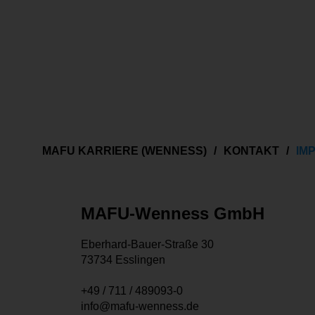
screen
simplelytics visitor_token
Statistiken
Statistik-Cookies helfen W
Informationen anonym ges
Cookie
MAFU KARRIERE (WENNESS)
KONTAKT
IM
Aidaform
Google Analytics
MAFU-Wenness GmbH
Salesviwer
Eberhard-Bauer-Straße 30
73734 Esslingen
Sonstige
Alle weiteren Arten, die ni
+49 / 711 / 489093-0
Drittanbieterdienste wie d
info@mafu-wenness.de
Cookie/Service