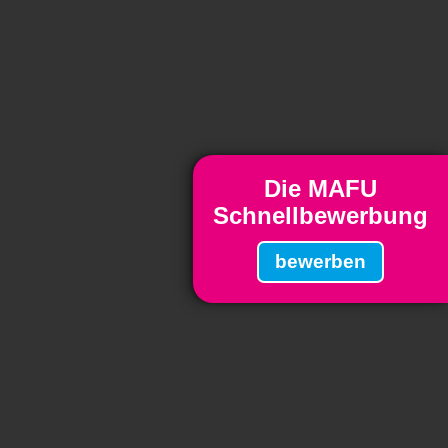
rund der eingebundenen
vice verwendet um
rhalten zu analysieren.
Auswahl speichern
Die MAFU
Schnellbewerbung
bewerben