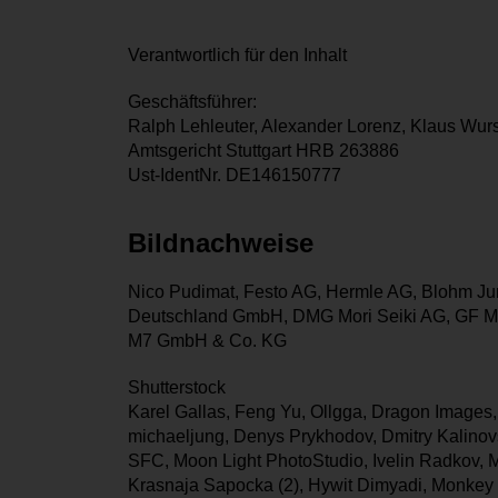
Google Maps
Verantwortlich für den Inhalt
YouTube
Geschäftsführer:
Ralph Lehleuter, Alexander Lorenz, Klaus Wurs
Amtsgericht Stuttgart HRB 263886
Ust-IdentNr. DE146150777
Bildnachweise
Nico Pudimat, Festo AG, Hermle AG, Blohm 
Deutschland GmbH, DMG Mori Seiki AG, GF M
M7 GmbH & Co. KG
Shutterstock
Karel Gallas, Feng Yu, Ollgga, Dragon Images,
michaeljung, Denys Prykhodov, Dmitry Kalinovsky
SFC, Moon Light PhotoStudio, Ivelin Radkov, M
Krasnaja Sapocka (2), Hywit Dimyadi, Monkey 