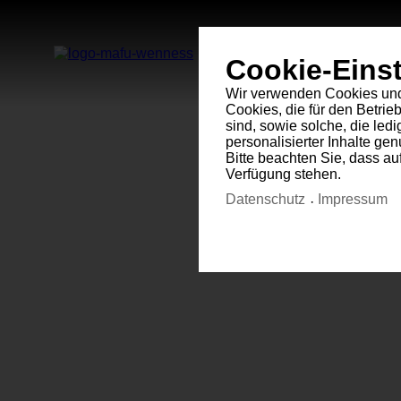
Cookie-Eins
Wir verwenden Cookies und 
Cookies, die für den Betri
sind, sowie solche, die led
personalisierter Inhalte g
Bitte beachten Sie, dass au
Verfügung stehen.
Datenschutz
Impressum
Notwendig
Statis
Notwendig
Notwendige Cookies helfen
Seitennavigation und Zugri
nicht richtig funktionieren.
Cookie