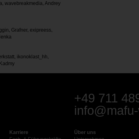
ilia, wavebreakmedia, Andrey
ggin, Grafner, exipreess,
lenka
erkstatt, ikonoklast_hh,
, Kadmy
+49 711 48
info@mafu-
Karriere
Über uns