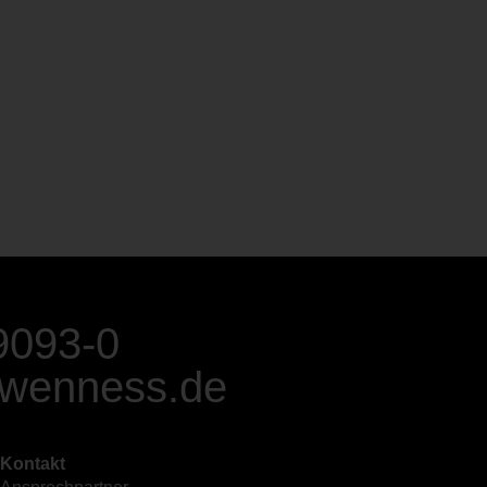
9093-0
wenness.de
Kontakt