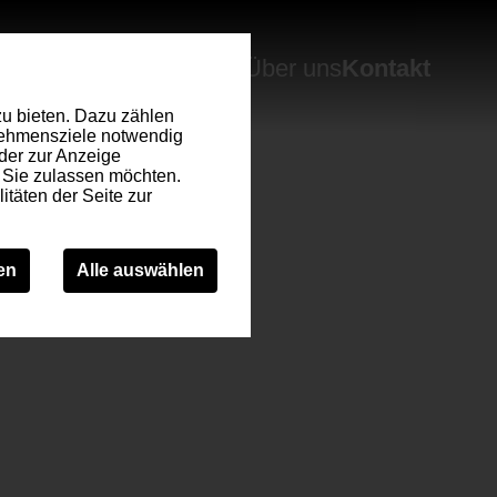
Navigation
Karriere
Ausbildung
Über uns
Kontakt
überspringen
u bieten. Dazu zählen
rnehmensziele notwendig
oder zur Anzeige
n Sie zulassen möchten.
itäten der Seite zur
en
Alle auswählen
tionen wie
e kann ohne diese Cookies