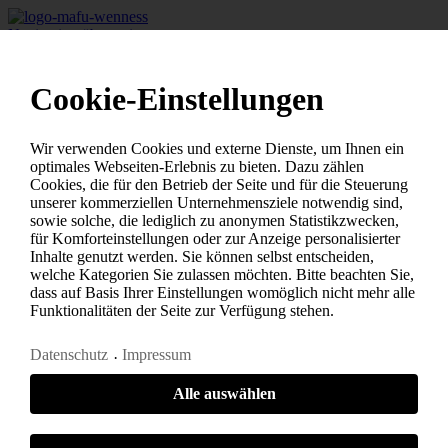
Navigation überspringen
Karriere
Fach- und Führungskräfte
Cookie-Einstellungen
+
-
Mitunternehmer werden
+
-
Wir verwenden Cookies und externe Dienste, um Ihnen ein
+
-
optimales Webseiten-Erlebnis zu bieten. Dazu zählen
Ausbildung
Cookies, die für den Betrieb der Seite und für die Steuerung
+
-
unserer kommerziellen Unternehmensziele notwendig sind,
Über uns
sowie solche, die lediglich zu anonymen Statistikzwecken,
+
-
für Komforteinstellungen oder zur Anzeige personalisierter
Kontakt
Inhalte genutzt werden. Sie können selbst entscheiden,
Ansprechpartner
welche Kategorien Sie zulassen möchten. Bitte beachten Sie,
+
-
dass auf Basis Ihrer Einstellungen womöglich nicht mehr alle
Impressum
Funktionalitäten der Seite zur Verfügung stehen.
+
-
Datenschutz
Datenschutz
Impressum
+
-
+
-
Alle auswählen
MAFU Karriere (Wenness)
Fach- und Führungskräfte
Elektromonteur für Schaltschrankbau und