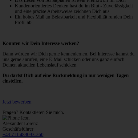
Das Lesen von Schaltplänen ist kein Fremdwort für Dich
informieren.
Kundenorientiertes Denken hast du im Blut - Zuverlässigkeit
und eine präzise Arbeitsweise zeichnen Dich aus
Ein hohes Maß an Belastbarkeit und Flexibilität runden Dein
Sonstige
Profil ab
Alle weiteren Arten, die nicht von anderen Kategorien
umfasst sind. In diese Kategorie fallen beispielsweise
Drittanbieterdienste wie die Einbindung von Google-Maps
Konnten wir Dein Interesse wecken?
zur Darstellung von Anfahrtsseiten.
Dann würden wir Dich gerne kennenlernen. Bei Interesse kannst du
Cookie/Service
Beschreibung
uns gerne anrufen, eine E-Mail schicken oder uns ganz einfach
Deinen aktuellen Lebenslauf schicken.
Anzeige einer
Google Maps
Anfahrtskarte.
Du darfst Dich auf eine Rückmeldung in nur wenigen Tagen
Diese Cookies werden
einstellen.
von YouTube, aufgrund
der eingebundenen
Videos, gesetzt. Sie
Jetzt bewerben
YouTube
werden von dem Service
verwendet um
Fragen? Kontaktieren Sie mich.
Präferenzen zu speichern
und das Nutzerverhalten
Alexander
Lorenz
zu analysieren.
Geschäftsführer
+49 711 489093-260