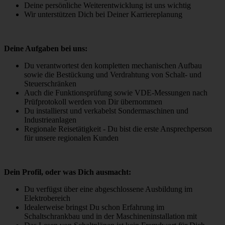
Domäne.
Deine persönliche Weiterentwicklung ist uns wichtig
Wir unterstützen Dich bei Deiner Karriereplanung
Statistiken
Statistik-Cookies helfen Webseiten-Besitzern zu verstehen,
Deine Aufgaben bei uns:
wie Besucher mit Webseiten interagieren, indem
Informationen anonym gesammelt und gemeldet werden.
Du verantwortest den kompletten mechanischen Aufbau
sowie die Bestückung und Verdrahtung von Schalt- und
Cookie
Beschreibung
Steuerschränken
Auch die Funktionsprüfung sowie VDE-Messungen nach
Abwicklung der
Prüfprotokoll werden von Dir übernommen
Aidaform
eingebundenen
Du installierst und verkabelst Sondermaschinen und
Kontaktformulare
Industrieanlagen
Sammelt Daten dazu, wie
Regionale Reisetätigkeit - Du bist die erste Ansprechperson
oft ein Benutzer eine
für unsere regionalen Kunden
Website besucht hat,
Google Analytics
sowie Daten für den
ersten und letzten
Dein Profil, oder was Dich ausmacht:
Besuch. Von Google
Analytics verwendet.
Du verfügst über eine abgeschlossene Ausbildung im
Namentliche
Elektrobereich
Identifizierung von
Idealerweise bringst Du schon Erfahrung im
Salesviwer
Unternehmen, die sich
Schaltschrankbau und in der Maschineninstallation mit
auf Ihrer Internetseite