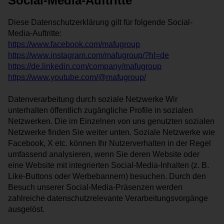
Social-Media-Auftritte
Statistik-Cookies helfen Webseiten-Besitzern zu
verstehen, wie Besucher mit Webseiten interagieren,
Diese Datenschutzerklärung gilt für folgende Social-
indem Informationen anonym gesammelt und
Media-Auftritte:
gemeldet werden.
https://www.facebook.com/mafugroup
Cookie
Beschreibung
https://www.instagram.com/mafugroup/?hl=de
Abwicklung der
https://de.linkedin.com/company/mafugroup
Aidaform
eingebundenen
https://www.youtube.com/@mafugroup/
Kontaktformulare
Sammelt Daten dazu,
Datenverarbeitung durch soziale Netzwerke Wir
wie oft ein Benutzer
unterhalten öffentlich zugängliche Profile in sozialen
eine Website besucht
Google Analytics
hat, sowie Daten für
Netzwerken. Die im Einzelnen von uns genutzten sozialen
den ersten und letzten
Netzwerke finden Sie weiter unten. Soziale Netzwerke wie
Besuch. Von Google
Facebook, X etc. können Ihr Nutzerverhalten in der Regel
Analytics verwendet.
umfassend analysieren, wenn Sie deren Website oder
Namentliche
eine Website mit integrierten Social-Media-Inhalten (z. B.
Identifizierung von
Like-Buttons oder Werbebannern) besuchen. Durch den
Salesviwer
Unternehmen, die sich
Besuch unserer Social-Media-Präsenzen werden
auf Ihrer Internetseite
informieren.
zahlreiche datenschutzrelevante Verarbeitungsvorgänge
ausgelöst.
Sonstige