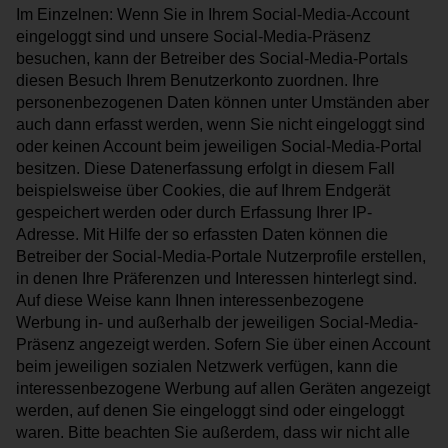
Alle weiteren Arten, die nicht von anderen Kategorien
Im Einzelnen: Wenn Sie in Ihrem Social-Media-Account
umfasst sind. In diese Kategorie fallen beispielsweise
eingeloggt sind und unsere Social-Media-Präsenz
Drittanbieterdienste wie die Einbindung von Google-
besuchen, kann der Betreiber des Social-Media-Portals
Maps zur Darstellung von Anfahrtsseiten.
diesen Besuch Ihrem Benutzerkonto zuordnen. Ihre
Cookie/Service
Beschreibung
personenbezogenen Daten können unter Umständen aber
Anzeige einer
Google Maps
auch dann erfasst werden, wenn Sie nicht eingeloggt sind
Anfahrtskarte.
oder keinen Account beim jeweiligen Social-Media-Portal
Diese Cookies werden
besitzen. Diese Datenerfassung erfolgt in diesem Fall
von YouTube,
beispielsweise über Cookies, die auf Ihrem Endgerät
aufgrund der
gespeichert werden oder durch Erfassung Ihrer IP-
eingebundenen
Videos, gesetzt. Sie
Adresse. Mit Hilfe der so erfassten Daten können die
YouTube
werden von dem
Betreiber der Social-Media-Portale Nutzerprofile erstellen,
Service verwendet um
in denen Ihre Präferenzen und Interessen hinterlegt sind.
Präferenzen zu
Auf diese Weise kann Ihnen interessenbezogene
speichern und das
Werbung in- und außerhalb der jeweiligen Social-Media-
Nutzerverhalten zu
analysieren.
Präsenz angezeigt werden. Sofern Sie über einen Account
beim jeweiligen sozialen Netzwerk verfügen, kann die
interessenbezogene Werbung auf allen Geräten angezeigt
Auswahl speichern
werden, auf denen Sie eingeloggt sind oder eingeloggt
waren. Bitte beachten Sie außerdem, dass wir nicht alle