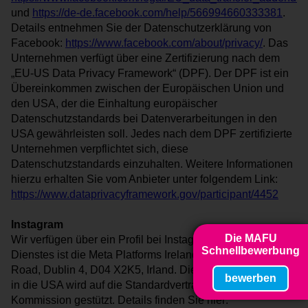
und
https://de-de.facebook.com/help/566994660333381
.
Details entnehmen Sie der Datenschutzerklärung von
Facebook:
https://www.facebook.com/about/privacy/
. Das
Unternehmen verfügt über eine Zertifizierung nach dem
„EU-US Data Privacy Framework“ (DPF). Der DPF ist ein
Übereinkommen zwischen der Europäischen Union und
den USA, der die Einhaltung europäischer
Datenschutzstandards bei Datenverarbeitungen in den
USA gewährleisten soll. Jedes nach dem DPF zertifizierte
Unternehmen verpflichtet sich, diese
Datenschutzstandards einzuhalten. Weitere Informationen
hierzu erhalten Sie vom Anbieter unter folgendem Link:
https://www.dataprivacyframework.gov/participant/4452
Instagram
Die MAFU
Wir verfügen über ein Profil bei Instagram. Anbieter dieses
Schnellbewerbung
Dienstes ist die Meta Platforms Ireland Limited, Merrion
Road, Dublin 4, D04 X2K5, Irland. Die Datenübertragung
bewerben
in die USA wird auf die Standardvertragsklauseln der EU-
Kommission gestützt. Details finden Sie hier: