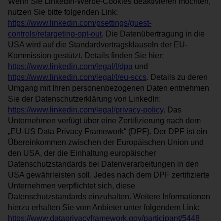
Wenn Sie LinkedIn-Werbe-Cookies deaktivieren möchten,
nutzen Sie bitte folgenden Link:
https://www.linkedin.com/psettings/guest-
controls/retargeting-opt-out
. Die Datenübertragung in die
USA wird auf die Standardvertragsklauseln der EU-
Kommission gestützt. Details finden Sie hier:
https://www.linkedin.com/legal/l/dpa
und
https://www.linkedin.com/legal/l/eu-sccs
. Details zu deren
Umgang mit Ihren personenbezogenen Daten entnehmen
Sie der Datenschutzerklärung von LinkedIn:
https://www.linkedin.com/legal/privacy-policy
. Das
Unternehmen verfügt über eine Zertifizierung nach dem
„EU-US Data Privacy Framework“ (DPF). Der DPF ist ein
Übereinkommen zwischen der Europäischen Union und
den USA, der die Einhaltung europäischer
Datenschutzstandards bei Datenverarbeitungen in den
USA gewährleisten soll. Jedes nach dem DPF zertifizierte
Unternehmen verpflichtet sich, diese
Datenschutzstandards einzuhalten. Weitere Informationen
hierzu erhalten Sie vom Anbieter unter folgendem Link:
https://www.dataprivacyframework.gov/participant/5448